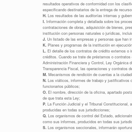
resultados operativos de conformidad con los clasif
especificando destinatarios de la entrega de recurso
H.
Los resultados de las auditorías internas y guber
I.
Información completa y detallada sobre los proceso
contrataciones de obras, adquisición de bienes, pres
institución con personas naturales o jurídicas, incl
J.
Un listado de las empresas y personas que han in
K.
Planes y programas de la institución en ejecució
L.
El detalle de los contratos de crédito externos o 
créditos. Cuando se trate de préstamos o contratos 
Administración Financiera y Control, Ley Orgánica d
Transparencia Fiscal, las operaciones y contratos de
M.
Mecanismos de rendición de cuentas a la ciudad
N.
Los viáticos, informes de trabajo y justificativos 
funcionarios públicos;
O.
El nombre, dirección de la oficina, apartado posta
de que trata esta Ley;
P.
La Función Judicial y el Tribunal Constitucional, 
producidas en todas sus jurisdicciones;
Q.
Los organismos de control del Estado, adicionalme
como sus informes, producidos en todas sus jurisdi
S.
Los organismos seccionales, informarán oportuna