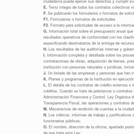
ciudadanía pueda ejercer sus derechos y cumplir su
E.
Texto íntegro de todos los contratos colectivos v
F.
Se publicarán los formularios o formatos de solic
F1.
Formularios o formatos de solicitudes
F2.
Formato para solicitudes de acceso a la informa
G.
Información total sobre el presupuesto anual que 
resultados operativos de conformidad con los clasif
especificando destinatarios de la entrega de recurso
H.
Los resultados de las auditorías internas y guber
I.
Información completa y detallada sobre los proceso
contrataciones de obras, adquisición de bienes, pres
institución con personas naturales o jurídicas, incl
J.
Un listado de las empresas y personas que han in
K.
Planes y programas de la institución en ejecució
L.
El detalle de los contratos de crédito externos o 
créditos. Cuando se trate de préstamos o contratos 
Administración Financiera y Control, Ley Orgánica d
Transparencia Fiscal, las operaciones y contratos de
M.
Mecanismos de rendición de cuentas a la ciudad
N.
Los viáticos, informes de trabajo y justificativos 
funcionarios públicos;
O.
El nombre, dirección de la oficina, apartado posta
de que trata esta Ley;