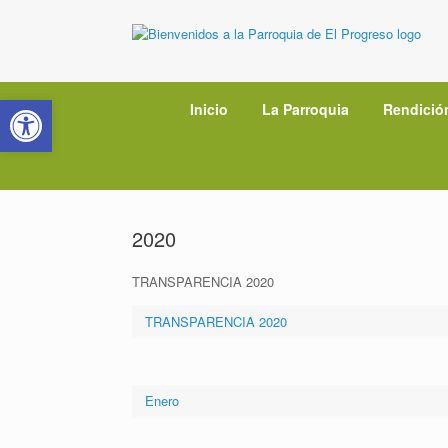
Saltar
al
contenido
Abrir barra de herramientas
Inicio
La Parroquia
Rendició
2020
TRANSPARENCIA 2020
TRANSPARENCIA 2020
Enero