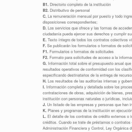
B1.
Directorio completo de la institución
B2.
Distributivo de personal
C.
La remuneración mensual por puesto y todo ingres
disposiciones correspondientes;
D.
Los servicios que ofrece y las formas de acceder 
ciudadanía pueda ejercer sus derechos y cumplir su
E.
Texto íntegro de todos los contratos colectivos v
F.
Se publicarán los formularios o formatos de solic
F1.
Formularios o formatos de solicitudes
F2.
Formato para solicitudes de acceso a la informa
G.
Información total sobre el presupuesto anual que 
resultados operativos de conformidad con los clasif
especificando destinatarios de la entrega de recurso
H.
Los resultados de las auditorías internas y guber
I.
Información completa y detallada sobre los proceso
contrataciones de obras, adquisición de bienes, pres
institución con personas naturales o jurídicas, incl
J.
Un listado de las empresas y personas que han in
K.
Planes y programas de la institución en ejecució
L.
El detalle de los contratos de crédito externos o 
créditos. Cuando se trate de préstamos o contratos 
Administración Financiera y Control, Ley Orgánica d