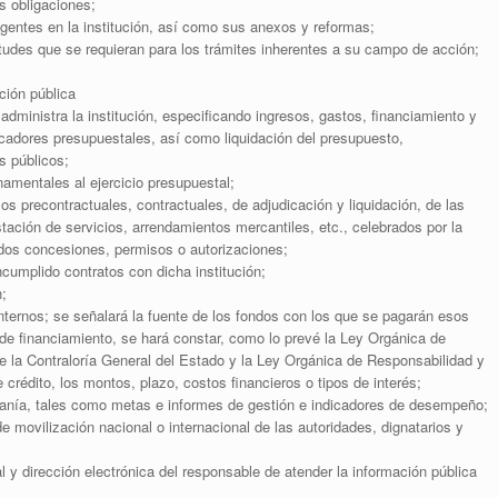
s obligaciones;
igentes en la institución, así como sus anexos y reformas;
itudes que se requieran para los trámites inherentes a su campo de acción;
ción pública
administra la institución, especificando ingresos, gastos, financiamiento y
icadores presupuestales, así como liquidación del presupuesto,
s públicos;
namentales al ejercicio presupuestal;
s precontractuales, contractuales, de adjudicación y liquidación, de las
tación de servicios, arrendamientos mercantiles, etc., celebrados por la
uidos concesiones, permisos o autorizaciones;
cumplido contratos con dicha institución;
n;
internos; se señalará la fuente de los fondos con los que se pagarán esos
de financiamiento, se hará constar, como lo prevé la Ley Orgánica de
e la Contraloría General del Estado y la Ley Orgánica de Responsabilidad y
 crédito, los montos, plazo, costos financieros o tipos de interés;
anía, tales como metas e informes de gestión e indicadores de desempeño;
de movilización nacional o internacional de las autoridades, dignatarios y
l y dirección electrónica del responsable de atender la información pública