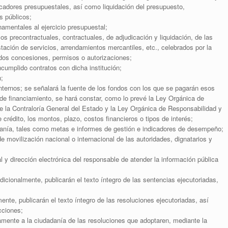
icadores presupuestales, así como liquidación del presupuesto,
s públicos;
namentales al ejercicio presupuestal;
s precontractuales, contractuales, de adjudicación y liquidación, de las
tación de servicios, arrendamientos mercantiles, etc., celebrados por la
uidos concesiones, permisos o autorizaciones;
cumplido contratos con dicha institución;
n;
internos; se señalará la fuente de los fondos con los que se pagarán esos
de financiamiento, se hará constar, como lo prevé la Ley Orgánica de
e la Contraloría General del Estado y la Ley Orgánica de Responsabilidad y
 crédito, los montos, plazo, costos financieros o tipos de interés;
anía, tales como metas e informes de gestión e indicadores de desempeño;
de movilización nacional o internacional de las autoridades, dignatarios y
l y dirección electrónica del responsable de atender la información pública
adicionalmente, publicarán el texto íntegro de las sentencias ejecutoriadas,
nte, publicarán el texto íntegro de las resoluciones ejecutoriadas, así
cciones;
mente a la ciudadanía de las resoluciones que adoptaren, mediante la