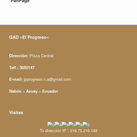
FanPage
GAD «El Progreso»
Dirección:
Plaza Central
Telf.: 3050147
E-mail:
jpprogreso.n.a@gmail.com
Nabón – Azuay – Ecuador
Visitas
Tu dirección IP : 216.73.216.183