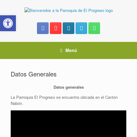
Saltar
al
Abrir barra de herramientas
contenido
Menú
Datos Generales
Datos generales
La Parroquia El Progreso se encuentra ubicada en el Cantón
Nabón.