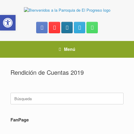
Saltar
al
Abrir barra de herramientas
contenido
Menú
Rendición de Cuentas 2019
Buscar:
FanPage