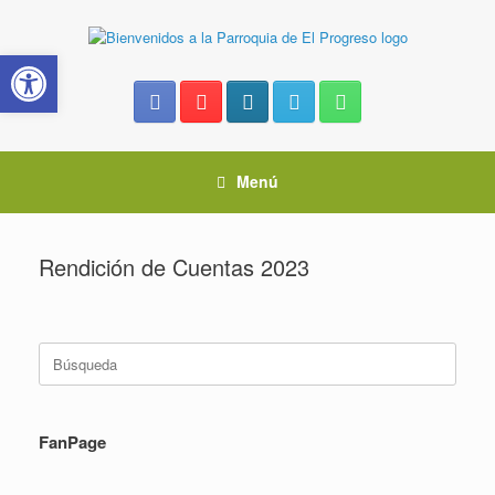
Saltar
al
Abrir barra de herramientas
contenido
Menú
Rendición de Cuentas 2023
Buscar:
FanPage