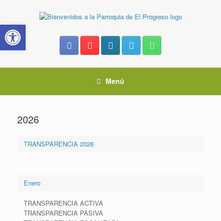
Saltar
al
Abrir barra de herramientas
contenido
Menú
2026
TRANSPARENCIA 2026
Enero
TRANSPARENCIA ACTIVA
TRANSPARENCIA PASIVA